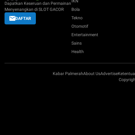
IKN
Dapatkan Keseruan dan Permainan
Menyenangkan di SLOT GACOR
Bola
Tekno
DAFTAR
Otomotif
Entertainment
Sains
Health
Kabar Palmerah
About Us
Advertise
Ketentu
Copyrigh